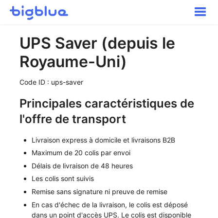
Toggle
Naviga
Pour commencer
UPS Saver (depuis le
Inbound Shipments
Royaume-Uni)
Inventaire
Commandes
Code ID : ups-saver
Transport
Principales caractéristiques de
Expérience acheteur
l'offre de transport
Autres
Contact
Livraison express à domicile et livraisons B2B
Maximum de 20 colis par envoi
Délais de livraison de 48 heures
Les colis sont suivis
Remise sans signature ni preuve de remise
En cas d'échec de la livraison, le colis est déposé
dans un point d'accès UPS. Le colis est disponible