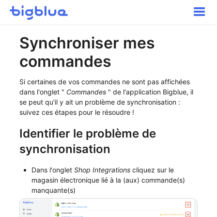
Toggle
Naviga
Pour commencer
Synchroniser mes
Inbound Shipments
commandes
Inventaire
Commandes
Si certaines de vos commandes ne sont pas affichées
Transport
dans l'onglet "
Commandes
" de l'application Bigblue, il
se peut qu'il y ait un problème de synchronisation :
Expérience acheteur
suivez ces étapes pour le résoudre !
Autres
Identifier le problème de
Contact
synchronisation
Dans l'onglet
Shop Integrations
cliquez sur le
magasin électronique lié à la (aux) commande(s)
manquante(s)