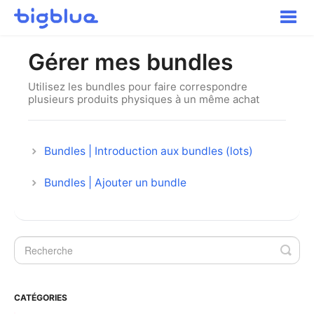
Toggle
Naviga
Pour commencer
Gérer mes bundles
Inbound Shipments
Inventaire
Utilisez les bundles pour faire correspondre
plusieurs produits physiques à un même achat
Commandes
Transport
Expérience acheteur
Bundles | Introduction aux bundles (lots)
Autres
Bundles | Ajouter un bundle
Contact
CATÉGORIES