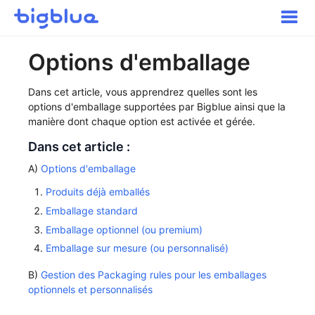
Toggle
Naviga
Pour commencer
Options d'emballage
Inbound Shipments
Inventaire
Dans cet article, vous apprendrez quelles sont les
options d'emballage supportées par Bigblue ainsi que la
Commandes
manière dont chaque option est activée et gérée.
Transport
Dans cet article :
Expérience acheteur
A)
Options d'emballage
Autres
Contact
Produits déjà emballés
Emballage standard
Emballage optionnel (ou premium)
Emballage sur mesure (ou personnalisé)
B)
Gestion des Packaging rules pour les emballages
optionnels et personnalisés